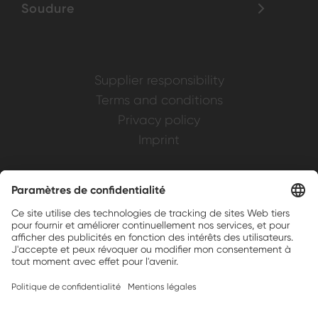
Soudure
Supplier responsibility
Terms and conditions
Privacy policy
Imprint
Weller is a registered trademark of Apex
Brands, Inc.
Companion brands: