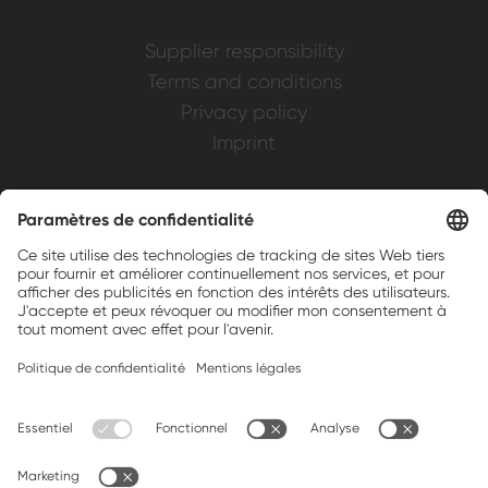
Supplier responsibility
Terms and conditions
Privacy policy
Imprint
Weller is a registered trademark of Apex
Brands, Inc.
Companion brands: