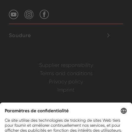
Soudure
Supplier responsibility
Terms and conditions
Privacy policy
Imprint
Weller is a registered trademark of Apex
Brands, Inc.