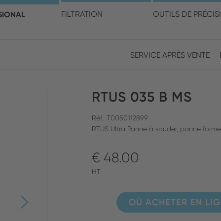
électionner votre pays et v
SIONAL
FILTRATION
OUTILS DE PRÉCIS
SERVICE APRÈS VENTE
Europe
Asia
RTUS 035 B MS
ENGLISH
CHIN
FERMER LA RECHERCHE
GERMAN
Midd
Réf.: T0050112899
RTUS Ultra Panne à souder, panne forme
FRENCH
€ 48.00
ENGL
ITALIAN
HT
OÙ ACHETER EN LI