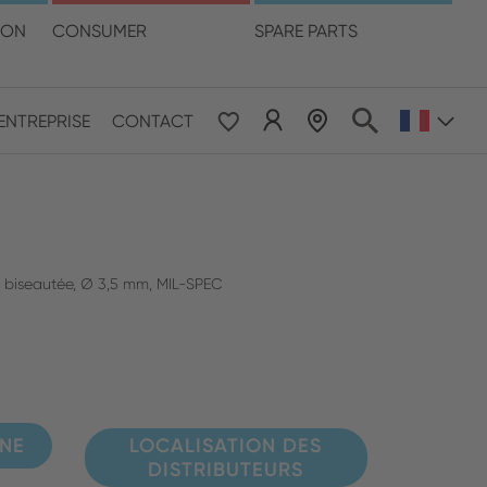
otre langue
ION
CONSUMER
SPARE PARTS
LOCALISATION DES DISTRIBUTEURS
ENTREPRISE
CONTACT
 & Pacific
ESE
le East & Africa
 biseautée, Ø 3,5 mm, MIL-SPEC
ISH
GNE
LOCALISATION DES
DISTRIBUTEURS