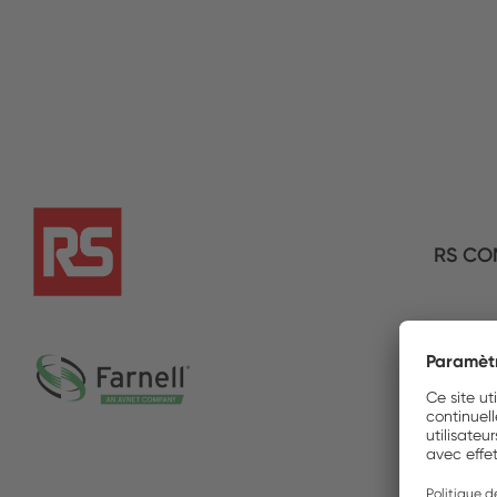
RS CO
Farnel