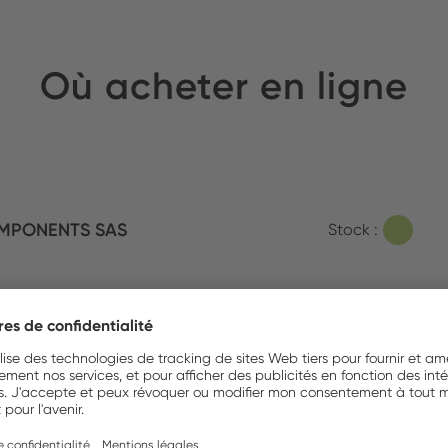
Où acheter en ligne
MPONENTS SAS
Stock :
l France SAS
Stock :