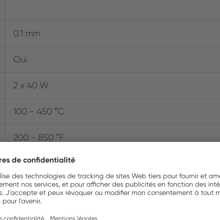
0.1 mm
Oui
2 x 40 W
100 - 450 °C
200 - 850 °F
RTWMS
Conical
Oui