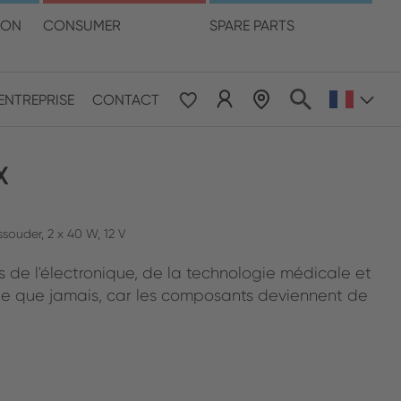
otre langue
ION
CONSUMER
SPARE PARTS
LOCALISATION DES DISTRIBUTEURS
ENTREPRISE
CONTACT
 & Pacific
X
ESE
le East & Africa
souder, 2 x 40 W, 12 V
 de l'électronique, de la technologie médicale et
ISH
ide que jamais, car les composants deviennent de