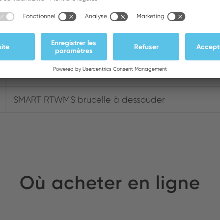
037103371324
12 VAC
WXMTS and WTMT
SMART RTWMS brucelle à dessouder
Où acheter en ligne