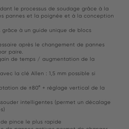
dant le processus de soudage grâce à la
es pannes et la poignée et à la conception
s grâce à un guide unique de blocs
essaire après le changement de pannes
ar paire.
gain de temps / augmentation de la
vec la clé Allen : 1,5 mm possible si
otation de ±80° + réglage vertical de la
souder intelligentes (permet un décalage
s)
e pince le plus rapide
he de pannes actives permet de changer