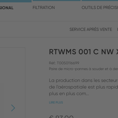
électionner votre pays et v
SIONAL
FILTRATION
OUTILS DE PRÉCIS
SERVICE APRÈS VENTE
Europe
Asia
RTWMS 001 C NW 
ENGLISH
CHIN
FERMER LA RECHERCHE
GERMAN
Midd
Réf.: T0050116699
Paire de micro-pannes à souder et à des
FRENCH
La production dans les secteurs
ENGL
ITALIAN
de l'aérospatiale est plus rap
plus en plus com...
LIRE PLUS