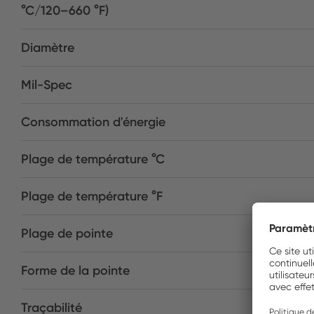
°C/120–660 °F)
Diamètre
Mil-Spec
Consommation d'énergie
Plage de température °C
Plage de température °F
Plage de pointe
Forme de la pointe
Traçabilité