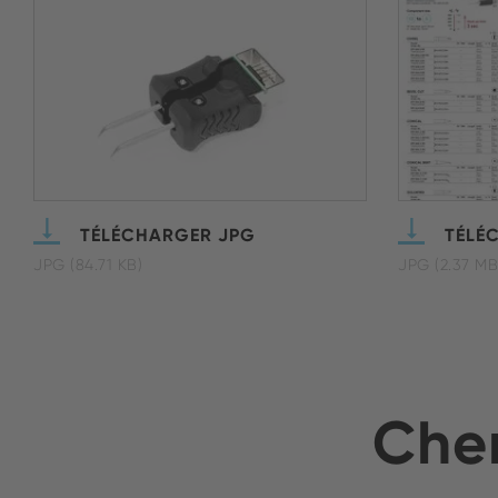
TÉLÉCHARGER JPG
TÉLÉ
JPG (84.71 KB)
JPG (2.37 MB
Cher