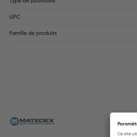
Type de pourboire
UPC
Famille de produits
MATED