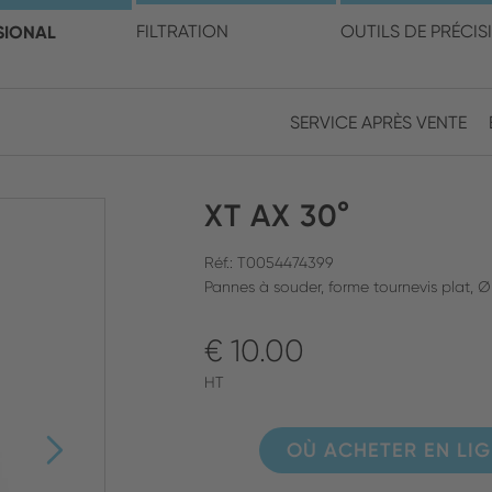
électionner votre pays et v
SIONAL
FILTRATION
OUTILS DE PRÉCIS
SERVICE APRÈS VENTE
Europe
Asia
XT AX 30°
ENGLISH
CHIN
FERMER LA RECHERCHE
GERMAN
Midd
Réf.: T0054474399
Pannes à souder, forme tournevis plat, Ø
FRENCH
€ 10.00
ENGL
ITALIAN
HT
OÙ ACHETER EN LI