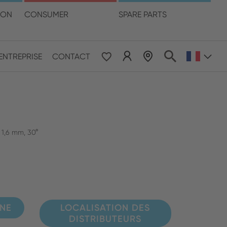
otre langue
ION
CONSUMER
SPARE PARTS
LOCALISATION DES DISTRIBUTEURS
ENTREPRISE
CONTACT
 & Pacific
ESE
le East & Africa
 1,6 mm, 30°
ISH
GNE
LOCALISATION DES
DISTRIBUTEURS