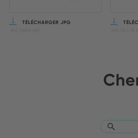
TÉLÉCHARGER JPG
TÉLÉ
JPG (186.9 KB)
JPG (163.78 
Cher