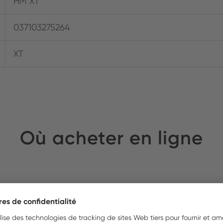
HM XT
037103275264
XT
Où acheter en ligne
EX SA
Stock :