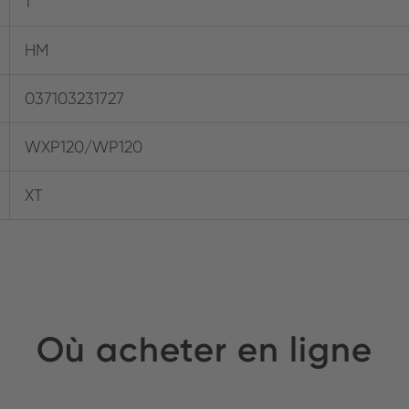
1
HM
037103231727
WXP120/WP120
XT
Où acheter en ligne