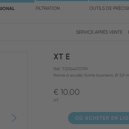
électionner votre pays et v
SIONAL
FILTRATION
OUTILS DE PRÉCIS
SERVICE APRÈS VENTE
Europe
Asia
XT E
ENGLISH
CHIN
FERMER LA RECHERCHE
GERMAN
Midd
Réf.: T0054470799
Panne à souder, forme tournevis, Ø 5,9 
FRENCH
€ 10.00
ENGL
ITALIAN
HT
OÙ ACHETER EN LI