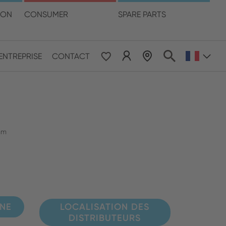
otre langue
ION
CONSUMER
SPARE PARTS
LOCALISATION DES DISTRIBUTEURS
ENTREPRISE
CONTACT
 & Pacific
ESE
le East & Africa
mm
ISH
GNE
LOCALISATION DES
DISTRIBUTEURS