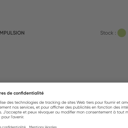
IMPULSION
Stock :
ATEDEX SA
Stock :
Irons/Tweezers