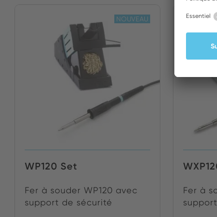
NOUVEAU
WP120 Set
WXP12
Fer à souder WP120 avec
Fer à 
support de sécurité
support