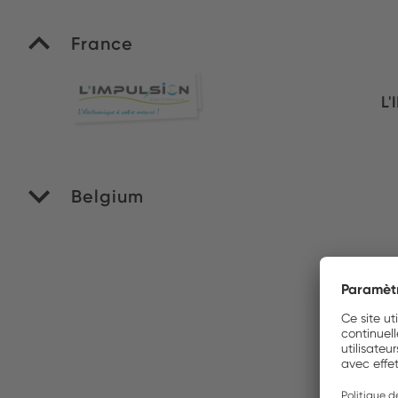
France
L'
Belgium
M