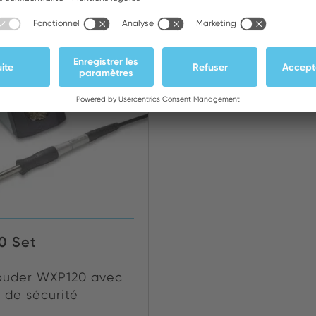
NOUVEAU
0 Set
souder WXP120 avec
 de sécurité