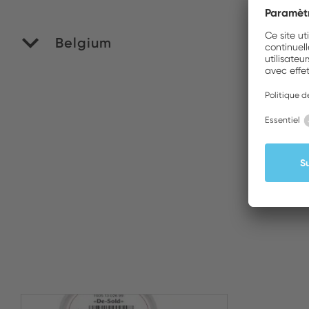
Belgium
M