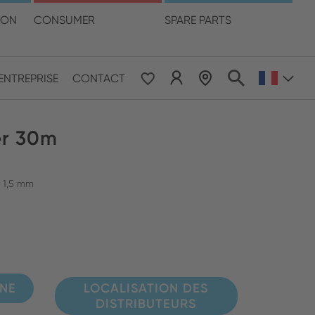
otre langue
ION
CONSUMER
SPARE PARTS
LOCALISATION DES DISTRIBUTEURS
ENTREPRISE
CONTACT
 & Pacific
er 30m
ESE
le East & Africa
r 1,5 mm
ISH
GNE
LOCALISATION DES
DISTRIBUTEURS