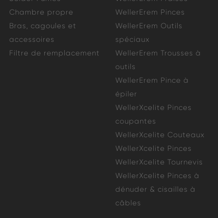
Chambre propre
WellerErem Pinces
Bras, cagoules et
WellerErem Outils
accessoires
spéciaux
Filtre de remplacement
WellerErem Trousses à
outils
WellerErem Pince à
épiler
WellerXcelite Pinces
coupantes
WellerXcelite Couteaux
WellerXcelite Pinces
WellerXcelite Tournevis
WellerXcelite Pinces à
dénuder & cisailles à
câbles