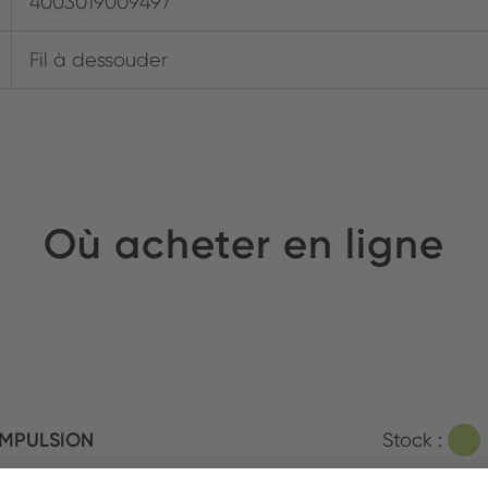
4003019009497
Fil à dessouder
Où acheter en ligne
IMPULSION
Stock :