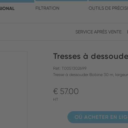
électionner votre pays et v
SIONAL
FILTRATION
OUTILS DE PRÉCIS
SERVICE APRÈS VENTE
Europe
Asia
Tresses à dessoud
ENGLISH
CHIN
FERMER LA RECHERCHE
GERMAN
Midd
Réf.: T0051302699
Tresse à dessouder Bobine 30 m, largeu
FRENCH
€ 57.00
ENGL
ITALIAN
HT
OÙ ACHETER EN LI