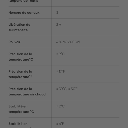
(dépend de l'outil)
Nombre de canaux
3
Libération de
2 A
surintensité
Pouvoir
420 W (600 W)
Précision de la
± 9°C
température°C
Précision de la
± 17°F
température°F
Précision de la
± 30°C, ± 54°F
température air chaud
Stabilité en
± 2°C
température °C
Stabilité en
± 4°F