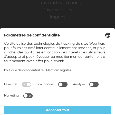
Terms and conditions
Privacy policy
Imprint
Weller is a registered trademark of Apex
Brands, Inc.
Companion brands: