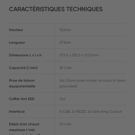
CARACTÉRISTIQUES TECHNIQUES
Hauteur
102mm
Longueur
273mm
Dimensions L x l x h
273.0 x 235.0 x 102.0mm
Capacité (l/min)
18 l/min
Prise de liaison
Via 3.5mm pawl socket on back of device (ha
équipotentielle
grounded)
Coffre-fort ESD
Oui
Interface
1x USB, 2x RS232, 2x Switching Output
Débit d'air chaud
15 l/min
maximum l/min