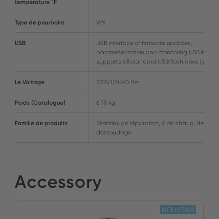
température °F
Type de pourboire
WX
USB
USB interface of firmware updates,
parameterization and monitoring USB interf
supports all standard USB flash drive types
Le Voltage
230V (50/60 Hz)
Poids (Catalogue)
6.70 kg
Famille de produits
Stations de réparation, á air chaud, de
dessoudage
Accessory
NOUVEAU