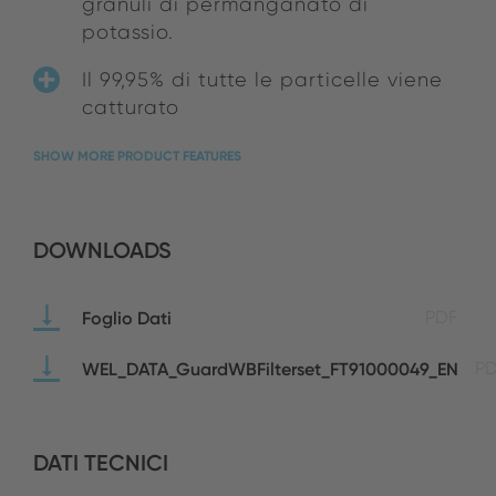
granuli di permanganato di
potassio.
Il 99,95% di tutte le particelle viene
catturato
SHOW MORE PRODUCT FEATURES
DOWNLOADS
Foglio Dati
PDF
WEL_DATA_GuardWBFilterset_FT91000049_EN
P
DATI TECNICI