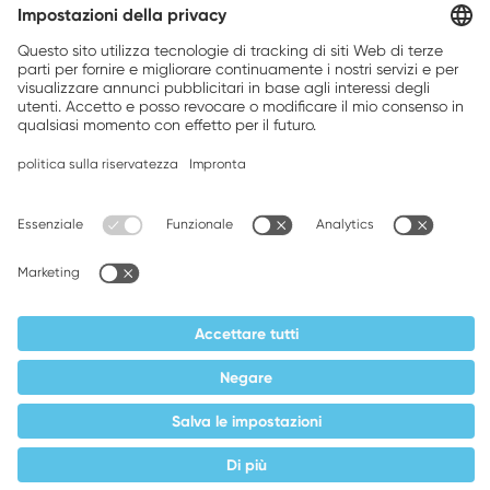
Perché scegliere Weller
Weller Innovazioni
Qualità
The Weller Community
Carriera
Contatto