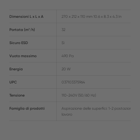
Dimensioni L x L x A
270 x 212 x 110 mm 10.6 x 8.3 x 4.3 In
Portata (m³/h)
32
Sicuro ESD
Sì
Vuoto massimo
490 Pa
Energia
20 W
UPC
037103375964
Tensione
110-240V (50/60 Hz)
Famiglia di prodotti
Aspirazione delle superfici: 1-2 postazioni di
lavoro