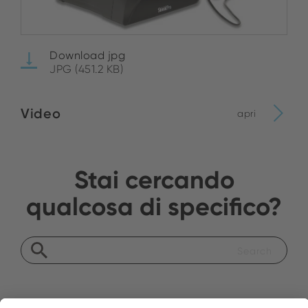
Download jpg
JPG (451.2 KB)
Video
apri
Stai cercando
qualcosa di specifico?