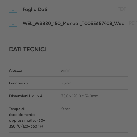
Foglio Dati
PDF
WEL_WSB80_150_Manual_T0055657408_Web
PD
DATI TECNICI
Altezza
54mm
Lunghezza
175mm
Dimensioni L x L x A
175.0 x 120.0 x 54.0mm
Tempo di
10 min
riscaldamento
approssimativo (50–
350 °C/120–660 °F)