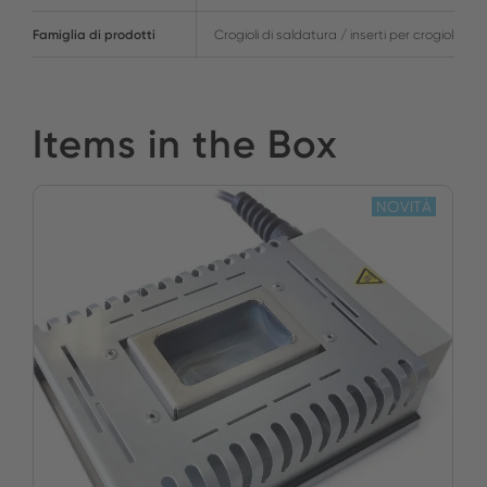
Famiglia di prodotti
Crogioli di saldatura / inserti per crogioli
Items in the Box
NOVITÀ