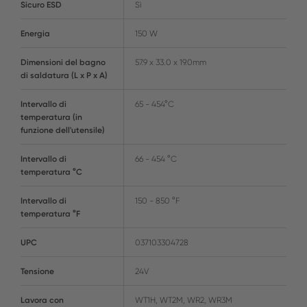
Sicuro ESD
Sì
Energia
150 W
Dimensioni del bagno
57.9 x 33.0 x 19.0mm
di saldatura (L x P x A)
Intervallo di
65 - 454°C
temperatura (in
funzione dell'utensile)
Intervallo di
66 - 454 °C
temperatura °C
Intervallo di
150 - 850 °F
temperatura °F
UPC
037103304728
Tensione
24V
Lavora con
WT1H, WT2M, WR2, WR3M