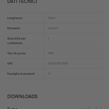
DATI TECNICI
Lunghezza
13mm
Diametro
0.8 mm
Quantità per
1
confezione
Tipo di punta
HPB
UPC
4003019027491
Famiglia di prodotti
LT
DOWNLOADS