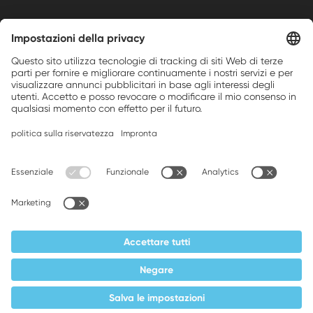
Weller is a registered trademark of Apex
Brands, Inc.
Companion brands: