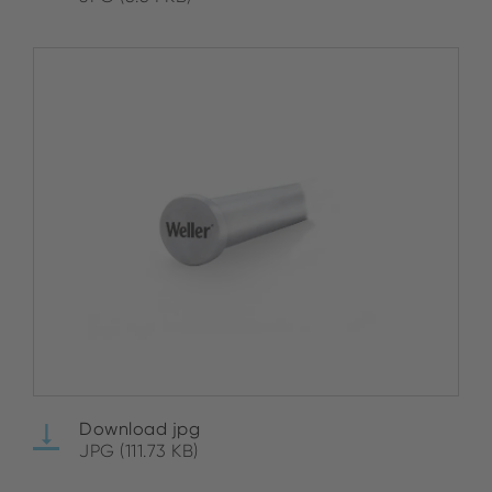
Download jpg
JPG (111.73 KB)