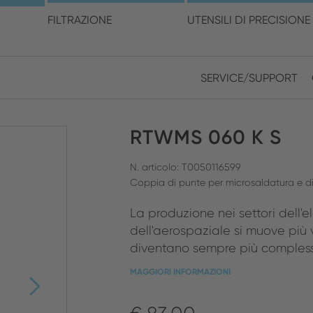
cegli la posizione e la ling
FILTRAZIONE
UTENSILI DI PRECISIONE
SERVICE/SUPPORT
Europe
Asia
RTWMS 060 K S
ENGLISH
CHIN
CHIUDI RICERCA
GERMAN
Midd
N. articolo: T0050116599
Coppia di punte per microsaldatura e dis
FRENCH
La produzione nei settori dell'
ENGL
ITALIAN
dell'aerospaziale si muove pi
diventano sempre più complessi
MAGGIORI INFORMAZIONI