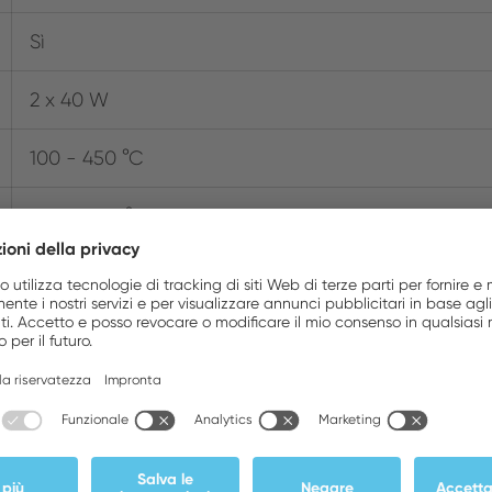
Sì
2 x 40 W
100 - 450 °C
200 - 850 °F
RTWMS
Blade
Sì
037103371317