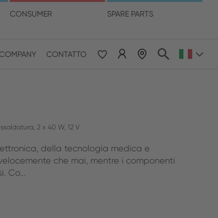
ua
CONSUMER
SPARE PARTS
LOCALIZZATORE DI RIVENDITORI
COMPANY
CONTATTO
 & Pacific
ESE
le East & Africa
saldatura, 2 x 40 W, 12 V
elettronica, della tecnologia medica e
ISH
ù velocemente che mai, mentre i componenti
. Co...