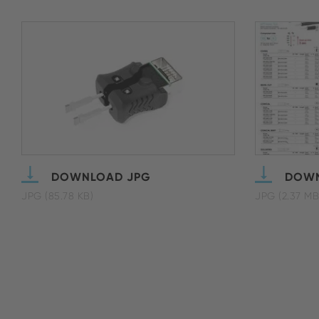
DOWNLOAD JPG
DOWN
JPG (85.78 KB)
JPG (2.37 MB