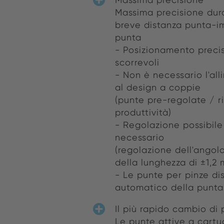
Massima precisione dura
breve distanza punta-im
punta
- Posizionamento preciso
scorrevoli
- Non è necessario l'al
al design a coppie
(punte pre-regolate / 
produttività)
- Regolazione possibile
necessario
(regolazione dell'angolo
della lunghezza di ±1,2
- Le punte per pinze di
automatico della punta
Il più rapido cambio di 
Le punte attive a cartu