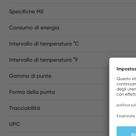
Specifiche Mil
Consumo di energia
Intervallo di temperatura °C
Intervallo di temperatura °F
Gamma di punte
Forma della punta
Tracciabilità
UPC