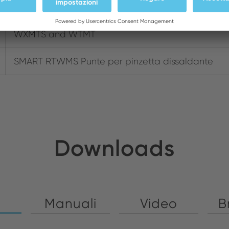
12 VAC
WXMTS and WTMT
SMART RTWMS Punte per pinzetta dissaldante
Downloads
Manuali
Video
B