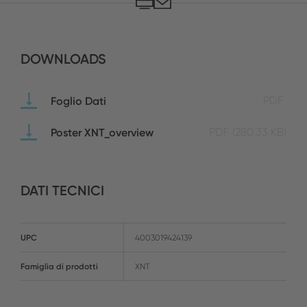
DOWNLOADS
Foglio Dati
PDF
Poster XNT_overview
PDF
(280.33 KB)
DATI TECNICI
UPC
4003019424139
Famiglia di prodotti
XNT