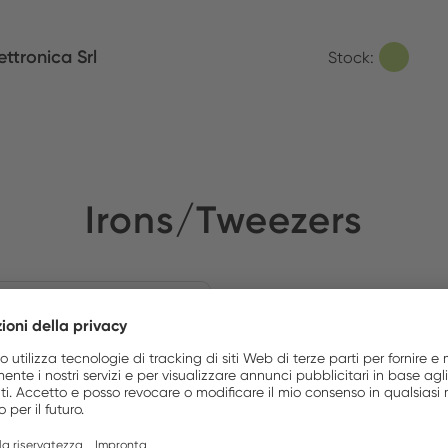
ettronica Srl
Stock:
Irons/Tweezers
NOVITÀ