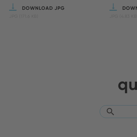
DOWNLOAD JPG
DOWN
JPG (171.6 KB)
JPG (4.83 KB
qu