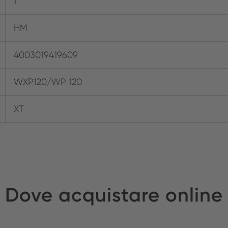
1
HM
4003019419609
WXP120/WP 120
XT
Dove acquistare online