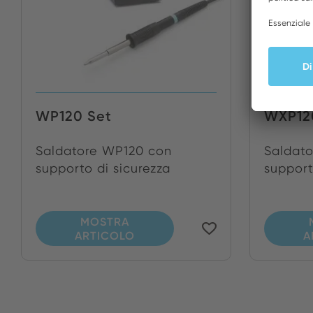
WP120 Set
WXP12
Saldatore WP120 con
Saldat
supporto di sicurezza
support
MOSTRA
ARTICOLO
A