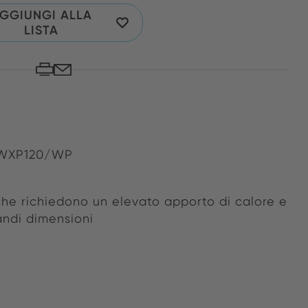
GGIUNGI ALLA
LISTA
i WXP120/WP
 che richiedono un elevato apporto di calore e
andi dimensioni
e