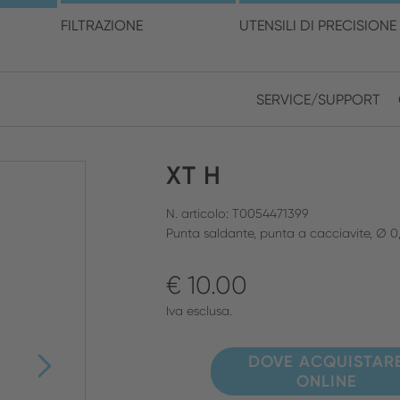
cegli la posizione e la ling
FILTRAZIONE
UTENSILI DI PRECISIONE
SERVICE/SUPPORT
Europe
Asia
XT H
ENGLISH
CHIN
CHIUDI RICERCA
GERMAN
Midd
N. articolo: T0054471399
Punta saldante, punta a cacciavite, Ø 
FRENCH
€ 10.00
ENGL
ITALIAN
Iva esclusa.
DOVE ACQUISTAR
ONLINE