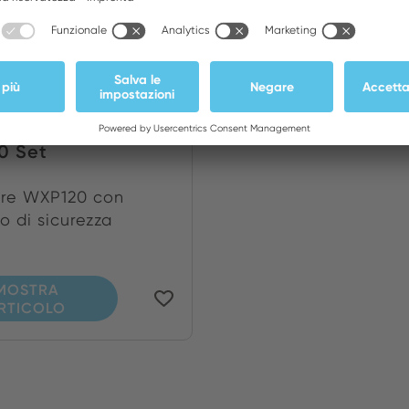
0 Set
ore WXP120 con
o di sicurezza
MOSTRA
RTICOLO