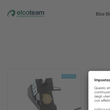
Elco El
NOVITÀ