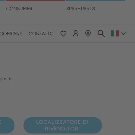
ua
CONSUMER
SPARE PARTS
LOCALIZZATORE DI RIVENDITORI
COMPANY
CONTATTO
 & Pacific
ESE
le East & Africa
0,8 mm
ISH
E
LOCALIZZATORE DI
RIVENDITORI