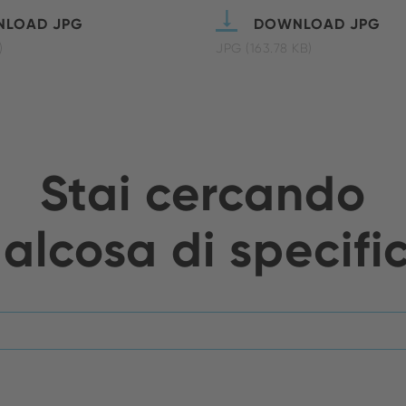
LOAD JPG
DOWNLOAD JPG
)
JPG (163.78 KB)
Stai cercando
alcosa di specifi