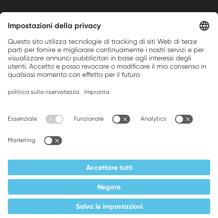
Weller is a registered trademark of Apex
Brands, Inc.
Companion brands: