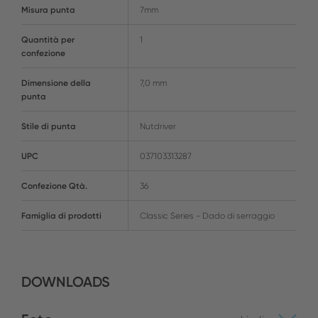
Misura punta
7mm
Quantità per
1
confezione
Dimensione della
7,0 mm
punta
Stile di punta
Nutdriver
UPC
037103313287
Confezione Qtà.
36
Famiglia di prodotti
Classic Series - Dado di serraggio
DOWNLOADS