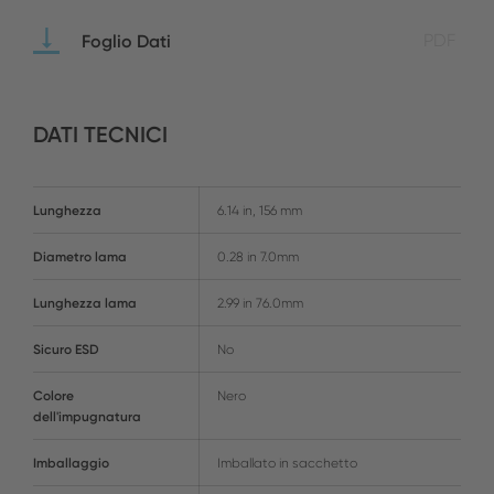
Foglio Dati
PDF
DATI TECNICI
Lunghezza
6.14 in, 156 mm
Diametro lama
0.28 in 7.0mm
Lunghezza lama
2.99 in 76.0mm
Sicuro ESD
No
Colore
Nero
dell'impugnatura
Imballaggio
Imballato in sacchetto