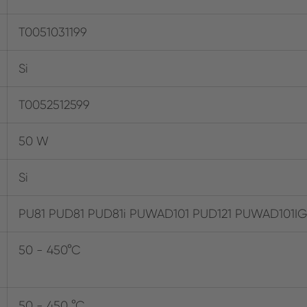
T0051031199
Si
T0052512599
50 W
Si
PU81 PUD81 PUD81i PUWAD101 PUD121 PUWAD10
50 - 450°C
50 - 450 °C