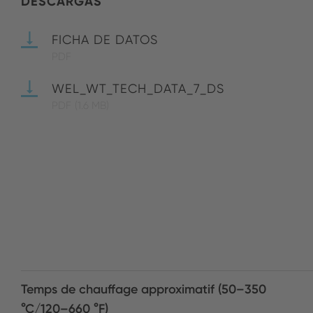
DESCARGAS
FICHA DE DATOS
PDF
WEL_WT_TECH_DATA_7_DS
PDF
(1.6 MB)
Temps de chauffage approximatif (50–350
°C/120–660 °F)