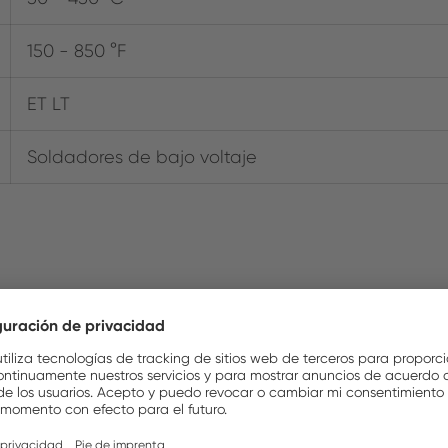
150 - 850 °F
ET LT
Soldadores de bajo voltaje
Items in the Box
NUEVO