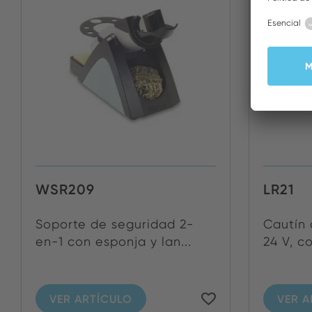
WSR209
LR21
Soporte de seguridad 2-
Cautín 
en-1 con esponja y lan...
24 V, c
VER ARTÍCULO
VER A