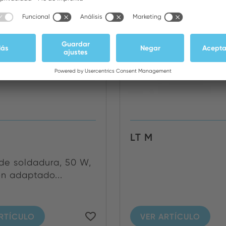
LT M
de soldadura, 50 W,
on adaptado...
RTÍCULO
VER ARTÍCULO