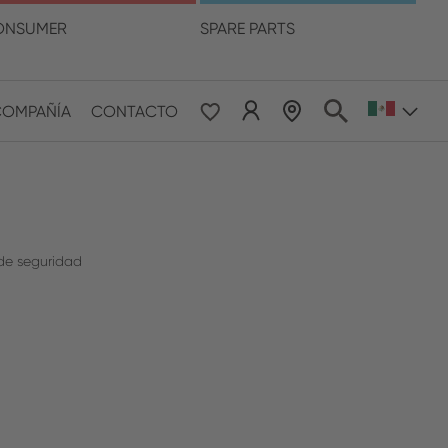
ma
ONSUMER
SPARE PARTS
COMPAÑÍA
CONTACTO
 & Pacific
ESE
le East & Africa
de seguridad
ISH