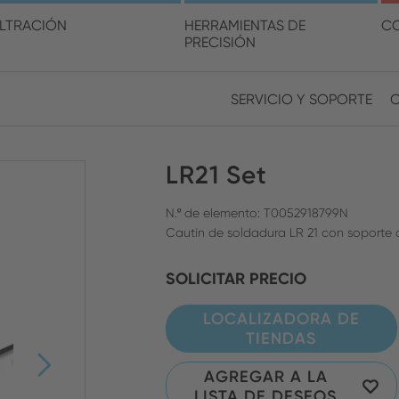
lija su ubicación y su idio
ILTRACIÓN
HERRAMIENTAS DE
C
PRECISIÓN
SERVICIO Y SOPORTE
Europe
Asia
LR21 Set
ENGLISH
CHIN
CERRAR BÚSQUEDA
GERMAN
Midd
N.º de elemento: T0052918799N
Cautín de soldadura LR 21 con soporte 
FRENCH
SOLICITAR PRECIO
ENGL
ITALIAN
LOCALIZADORA DE
TIENDAS
AGREGAR A LA
LISTA DE DESEOS