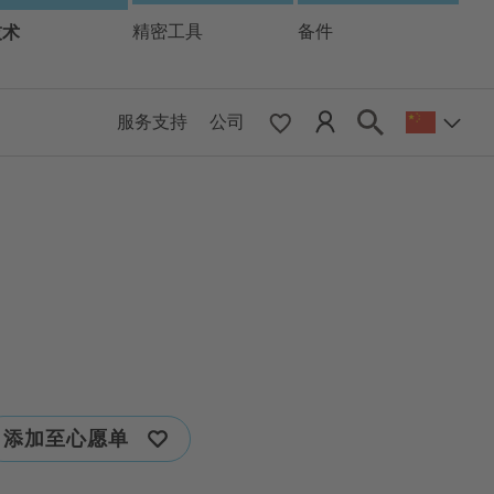
技术
精密工具
备件
服务支持
公司
 & Pacific
ESE
le East & Africa
ISH
添加至心愿单