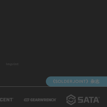
Imprint
《SOLDERJOINT》杂志