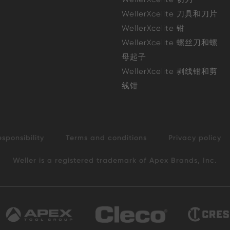
WellerXcelite 刀具和刀片
WellerXcelite 钳
WellerXcelite 螺丝刀和螺
母起子
WellerXcelite 剥线钳和剪
线钳
esponsibility
Terms and conditions
Privacy policy
Weller is a registered trademark of Apex Brands, Inc.