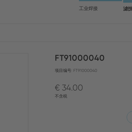
请选择您的地区和语言
工业焊接
滤
Europe
Asia
FT91000040
ENGLISH
CHIN
关闭搜索
GERMAN
Midd
项目编号: FT91000040
FRENCH
€ 34.00
ENGL
ITALIAN
不含税