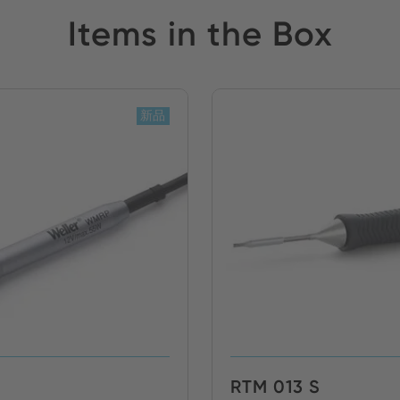
Items in the Box
新品
RTM 013 S