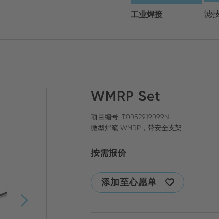
请选择您的地区和语言
工业焊接
滤
Europe
Asia
WMRP Set
ENGLISH
CHIN
关闭搜索
GERMAN
Midd
项目编号: T0052919099N
微型焊笔 WMRP，带安全支架
FRENCH
按需报价
ENGL
ITALIAN
添加至心愿单