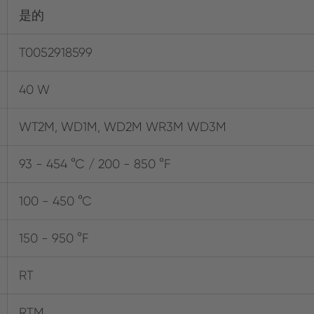
是的
T0052918599
40 W
WT2M, WD1M, WD2M WR3M WD3M
93 - 454 °C / 200 - 850 °F
100 - 450 °C
150 - 950 °F
RT
RTM