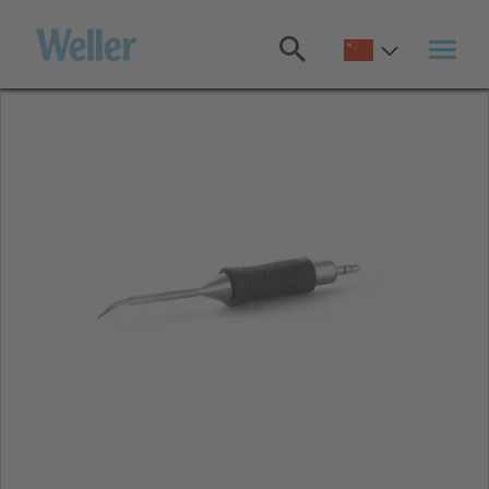
跳
转
至
主
要
内
容