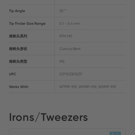
Tip Angle
30 °
Tip Finder Size Range
0.1 - 0.4 mm
烙铁头系列
RTM MS
烙铁头形状
Conical Bent
烙铁头类型
MS
UPC
037103305237
Works With
WTMP-MS; WMRP-MS; WXMP-MS
Irons/Tweezers
新品