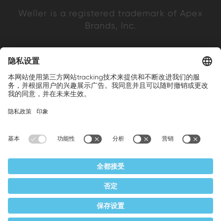
Weller is a registered trademark of Apex
Brands, Inc.
Companion brands: