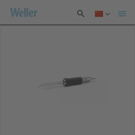
跳
转
至
主
要
内
容