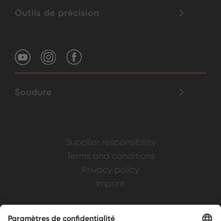
Outils de précision
Soudure
Supplier responsibility
Terms and conditions
Privacy policy
Imprint
Weller is a registered trademark of Apex