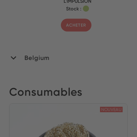
L'IMPULSION
Stock :
ACHETER
Belgium
MATEDEX SA
Consumables
Stock :
ACHETER
NOUVEAU