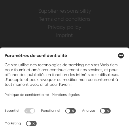
Supplier responsibility
Terms and conditions
Privacy policy
Imprint
Weller is a registered trademark of Apex
Brands, Inc.
Companion brands: