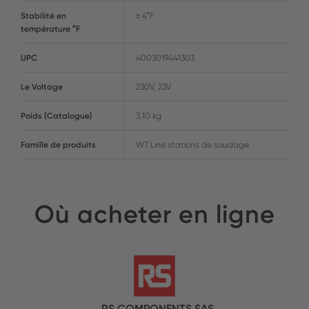
Stabilité en
± 4°F
température °F
UPC
4003019441303
Le Voltage
230V, 23V
Poids (Catalogue)
3.10 kg
Famille de produits
WT Line stations de soudage
Où acheter en ligne
RS COMPONENTS SAS