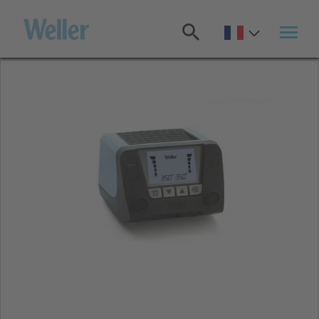
Passer
au
contenu
principal