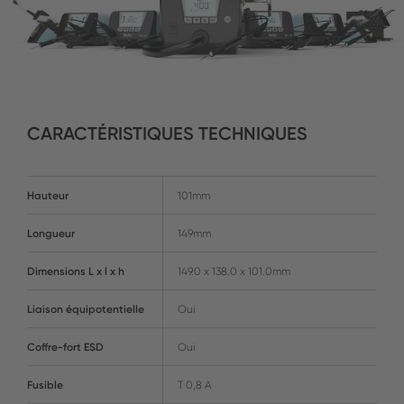
CARACTÉRISTIQUES TECHNIQUES
Hauteur
101mm
Longueur
149mm
Dimensions L x l x h
149.0 x 138.0 x 101.0mm
Liaison équipotentielle
Oui
Coffre-fort ESD
Oui
Fusible
T 0,8 A