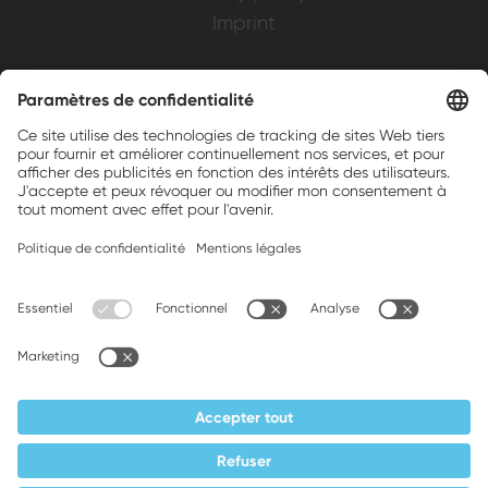
Imprint
Weller is a registered trademark of Apex
Brands, Inc.
Companion brands: