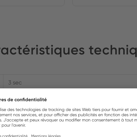
actéristiques techni
3 sec
Oui
Oui