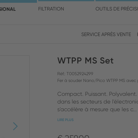
électionner votre pays et v
SIONAL
FILTRATION
OUTILS DE PRÉCIS
SERVICE APRÈS VENTE
Europe
Asia
WTPP MS Set
ENGLISH
CHIN
FERMER LA RECHERCHE
GERMAN
Midd
Réf.: T0052924299
Fer à souder Nano/Pico WTPP MS avec pa
FRENCH
Compact. Puissant. Polyvalent.
ENGL
ITALIAN
dans les secteurs de l'électron
s'accélère à mesure que les c...
LIRE PLUS