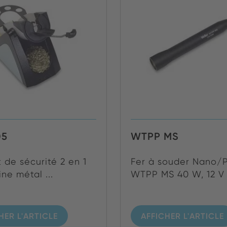
05
WTPP MS
 de sécurité 2 en 1
Fer à souder Nano/
ine métal ...
WTPP MS 40 W, 12 V (
HER L'ARTICLE
AFFICHER L'ARTICLE