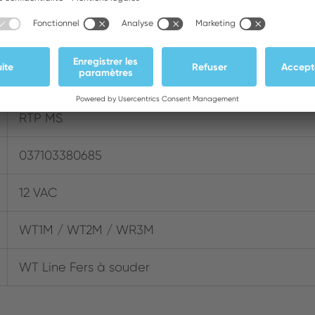
40 W (55 W)
WSR205
150 - 950 °F
RTP MS
037103380685
12 VAC
WT1M / WT2M / WR3M
WT Line Fers à souder