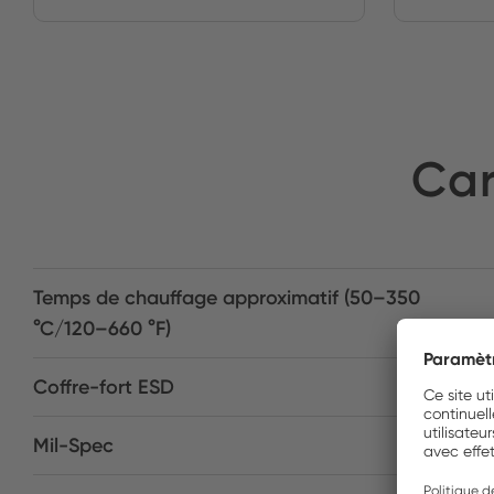
Car
Temps de chauffage approximatif (50–350
°C/120–660 °F)
Coffre-fort ESD
Mil-Spec