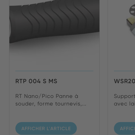
RTP 004 S MS
WSR2
RT Nano/Pico Panne à
Support
souder, forme tournevis,...
avec la
AFFICHER L'ARTICLE
AFFIC