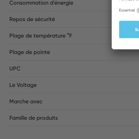
Consommation d'énergie
Repos de sécurité
Plage de température °F
Plage de pointe
UPC
Le Voltage
Marche avec
Famille de produits