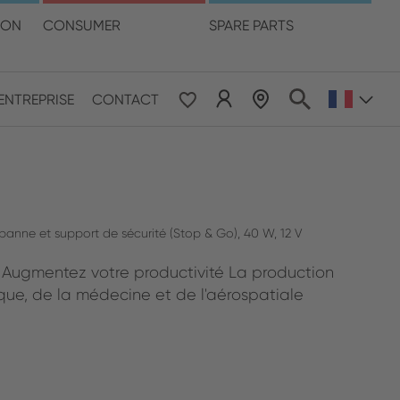
otre langue
ION
CONSUMER
SPARE PARTS
LOCALISATION DES DISTRIBUTEURS
ENTREPRISE
CONTACT
 & Pacific
ESE
le East & Africa
nne et support de sécurité (Stop & Go), 40 W, 12 V
 Augmentez votre productivité La production
ISH
ique, de la médecine et de l'aérospatiale