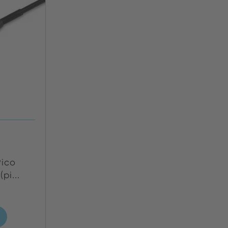
Pico
pi...