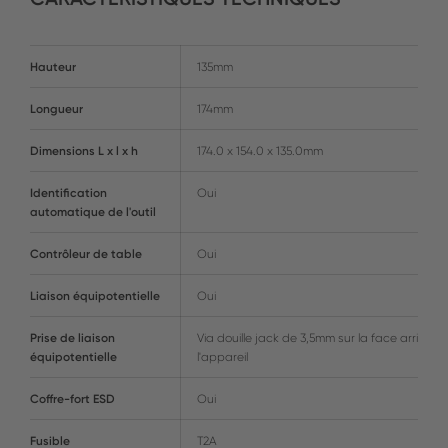
Hauteur
135mm
Longueur
174mm
Dimensions L x l x h
174.0 x 154.0 x 135.0mm
Identification
Oui
automatique de l'outil
Contrôleur de table
Oui
Liaison équipotentielle
Oui
Prise de liaison
Via douille jack de 3,5mm sur la face arrière 
équipotentielle
l'appareil
Coffre-fort ESD
Oui
Fusible
T2A