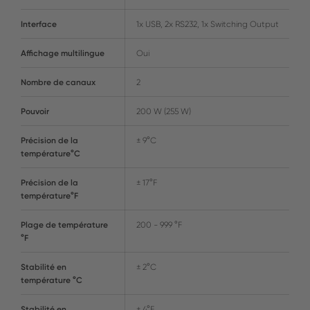
Interface
1x USB, 2x RS232, 1x Switching Output
Affichage multilingue
Oui
Nombre de canaux
2
Pouvoir
200 W (255 W)
Précision de la
± 9°C
température°C
Précision de la
± 17°F
température°F
Plage de température
200 - 999 °F
°F
Stabilité en
± 2°C
température °C
Stabilité en
± 4°F