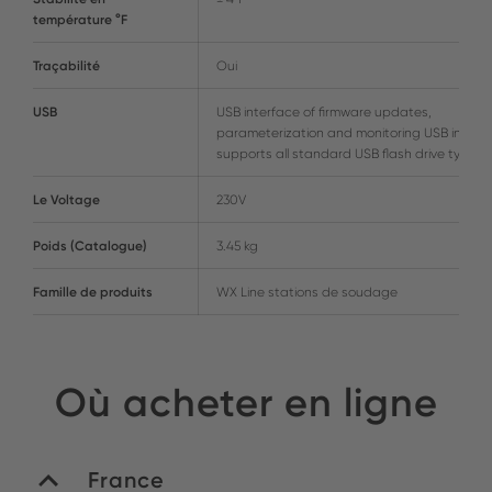
température °F
Traçabilité
Oui
USB
USB interface of firmware updates,
parameterization and monitoring USB interf
supports all standard USB flash drive types
Le Voltage
230V
Poids (Catalogue)
3.45 kg
Famille de produits
WX Line stations de soudage
Où acheter en ligne
France