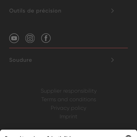
Outils de précision
Soudure
Supplier responsibility
Terms and conditions
Privacy policy
Imprint
Weller is a registered trademark of Apex