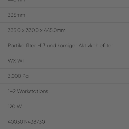
335mm
335.0 x 330.0 x 445.0mm
Partikelfilter H13 und körniger Aktivkohlefilter
WX WT
3,000 Pa
1–2 Workstations
120 W
4003019438730