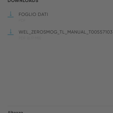
DOWNLOADS
FOGLIO DATI
PDF
WEL_ZEROSMOG_TL_MANUAL_T00557103
PDF
(6.17 MB)
Altezza