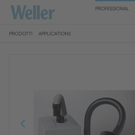
S
Salta
PROFESSIONAL
al
contenuto
principale
PRODOTTI
APPLICATIONS
America
ENGLISH
SPANISH
Australia
ENGLISH