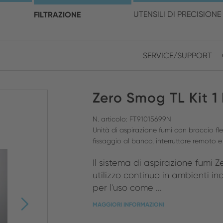
cegli la posizione e la ling
FILTRAZIONE
UTENSILI DI PRECISIONE
SERVICE/SUPPORT
Europe
Asia
Zero Smog TL Kit 1
ENGLISH
CHIN
CHIUDI RICERCA
GERMAN
Midd
N. articolo: FT91015699N
Unità di aspirazione fumi con braccio fles
FRENCH
fissaggio al banco, interruttore remoto 
ENGL
ITALIAN
Il sistema di aspirazione fumi
utilizzo continuo in ambienti in
per l'uso come ...
MAGGIORI INFORMAZIONI