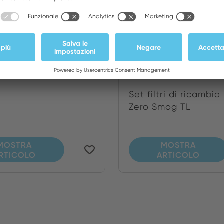
polveri fini F7 per
Set filtri di ricam
ZS TL
Set filtri di ricambio
Zero Smog TL
MOSTRA
MOSTRA
RTICOLO
ARTICOLO