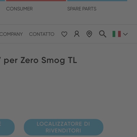
ua
CONSUMER
SPARE PARTS
LOCALIZZATORE DI RIVENDITORI
COMPANY
CONTATTO
 & Pacific
 F7 per Zero Smog TL
ESE
le East & Africa
ISH
E
LOCALIZZATORE DI
RIVENDITORI