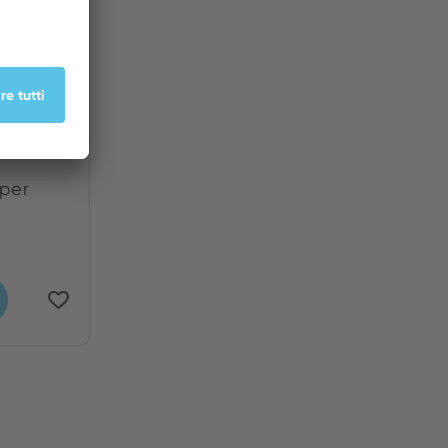
bio per
 per