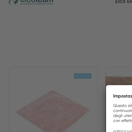
Elco El
NOVITÀ