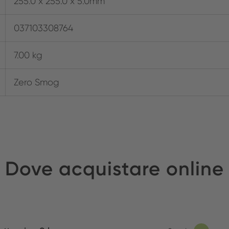
255.0 x 255.0 x 5.0mm
037103308764
7.00 kg
Zero Smog
Dove acquistare online