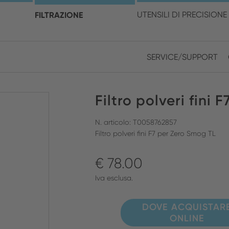
cegli la posizione e la ling
FILTRAZIONE
UTENSILI DI PRECISIONE
SERVICE/SUPPORT
Europe
Asia
Filtro polveri fini
ENGLISH
CHIN
CHIUDI RICERCA
GERMAN
Midd
N. articolo: T0058762857
Filtro polveri fini F7 per Zero Smog TL
FRENCH
€ 78.00
ENGL
ITALIAN
Iva esclusa.
DOVE ACQUISTAR
ONLINE