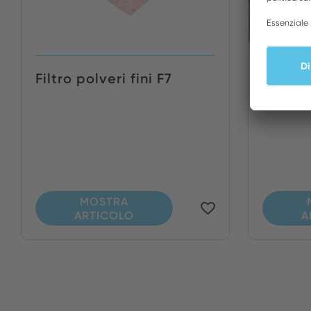
Filtro polveri fini F7
Filtro 
WFE...
MOSTRA
ARTICOLO
A