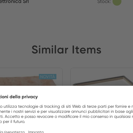
ettronica Srl
Stock:
Similar Items
NOVITÀ