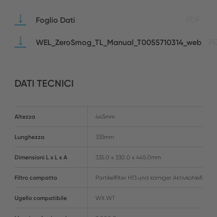
Foglio Dati
PDF
WEL_ZeroSmog_TL_Manual_T0055710314_web
P
DATI TECNICI
Altezza
445mm
Lunghezza
335mm
Dimensioni L x L x A
335.0 x 330.0 x 445.0mm
Filtro compatto
Partikelfilter H13 und körniger Aktivkohlefilter
Ugello compatibile
WX WT