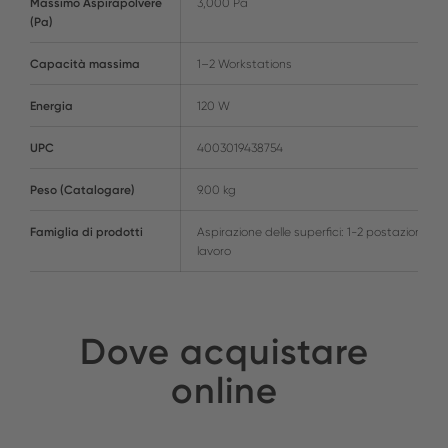
Massimo Aspirapolvere
3,000 Pa
(Pa)
Capacità massima
1–2 Workstations
Energia
120 W
UPC
4003019438754
Peso (Catalogare)
9.00 kg
Famiglia di prodotti
Aspirazione delle superfici: 1-2 postazioni di
lavoro
Dove acquistare
online