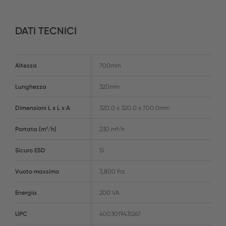
DATI TECNICI
Altezza
700mm
Lunghezza
320mm
Dimensioni L x L x A
320.0 x 320.0 x 700.0mm
Portata (m³/h)
230 m³/h
Sicuro ESD
Sì
Vuoto massimo
3,800 Pa
Energia
200 VA
UPC
4003019431267