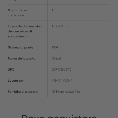
Quantità per
1
confezione
Intervallo di dimensioni
1.5 - 2.0 mm
del cercatore di
suggerimenti
Gamma di punte
RTM
Forma della punta
Chisel
UPC
037103303172
Lavora con
WMRP; WXMP
Famiglia di prodotti
RT Micro Active Tips