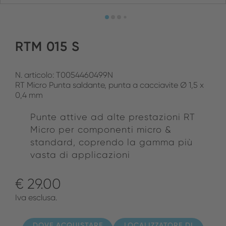
RTM 015 S
N. articolo: T0054460499N
RT Micro Punta saldante, punta a cacciavite Ø 1,5 x
0,4 mm
Punte attive ad alte prestazioni RT
Micro per componenti micro &
standard, coprendo la gamma più
vasta di applicazioni
€ 29.00
Iva esclusa.
DOVE ACQUISTARE
LOCALIZZATORE DI