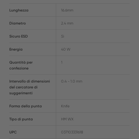
Lunghezza
16.6mm
Diametro
2.4 mm
Sicuro ESD
Sì
Energia
40 W
Quantità per
1
confezione
Intervallo di dimensioni
0.4 - 1.0 mm
del cercatore di
suggerimenti
Forma della punta
Knife
Tipo di punta
HM WX
UPC
037103331618