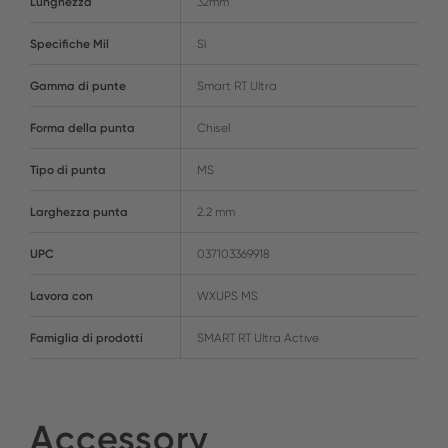
Lunghezza
32mm
Specifiche Mil
Sì
Gamma di punte
Smart RT Ultra
Forma della punta
Chisel
Tipo di punta
MS
Larghezza punta
2.2 mm
UPC
037103369918
Lavora con
WXUPS MS
Famiglia di prodotti
SMART RT Ultra Active
Accessory