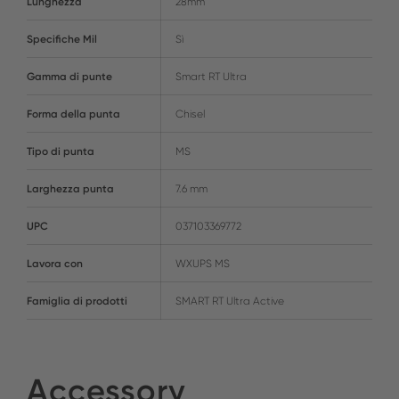
Lunghezza
28mm
Specifiche Mil
Sì
Gamma di punte
Smart RT Ultra
Forma della punta
Chisel
Tipo di punta
MS
Larghezza punta
7.6 mm
UPC
037103369772
Lavora con
WXUPS MS
Famiglia di prodotti
SMART RT Ultra Active
Accessory