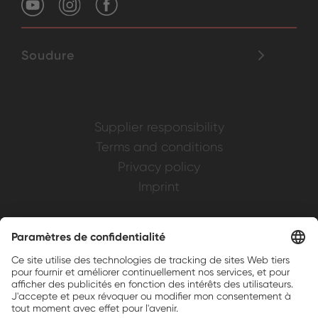
Soudure
Supplier responsibility
Terms and conditions
Privacy policy
Imprint
Weller is a registered trademark of Apex
Brands, Inc.