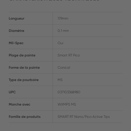
Longueur
17.9mm
Diamètre
0.1 mm
Mil-Spec
Oui
Plage de pointe
Smart RT Pico
Forme de la pointe
Conical
Type de pourboire
MS
UPC
037103368980
Marche avec
WXMPS MS
Famille de produits
SMART RT Nano/Pico Active Tips