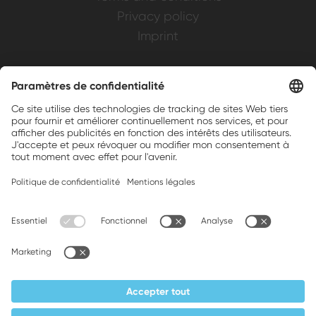
Privacy policy
Imprint
Weller is a registered trademark of Apex
Brands, Inc.
Companion brands: