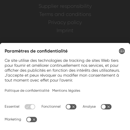
Supplier responsibility
Terms and conditions
Privacy policy
Imprint
Weller is a registered trademark of Apex
Brands, Inc.
Companion brands: