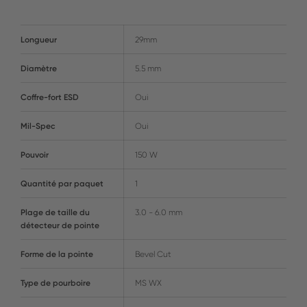
Longueur
29mm
Diamètre
5.5 mm
Coffre-fort ESD
Oui
Mil-Spec
Oui
Pouvoir
150 W
Quantité par paquet
1
Plage de taille du
3.0 - 6.0 mm
détecteur de pointe
Forme de la pointe
Bevel Cut
Type de pourboire
MS WX