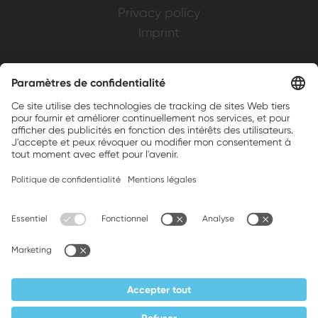
Privacy policy
Imprint
Weller is a registered trademark of Apex
Brands, Inc.
Companion brands: