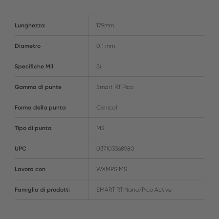
Lunghezza
17.9mm
Diametro
0.1 mm
Specifiche Mil
Sì
Gamma di punte
Smart RT Pico
Forma della punta
Conical
Tipo di punta
MS
UPC
037103368980
Lavora con
WXMPS MS
Famiglia di prodotti
SMART RT Nano/Pico Active