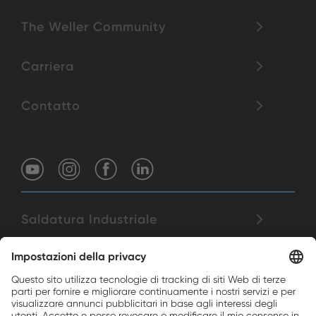
The Weller Community
Carriera
Contatto
Saldatura Industriale
Filtrazione
Utensili di precisione