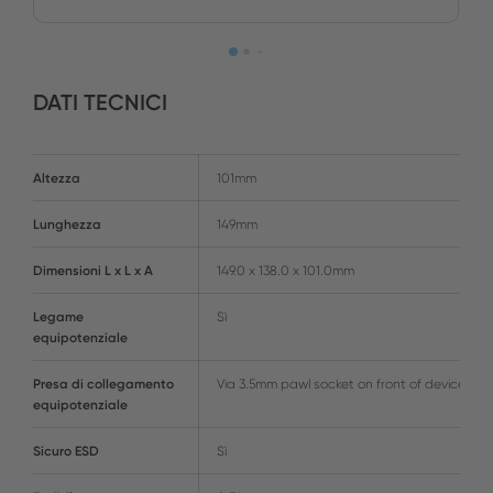
DATI TECNICI
Altezza
101mm
Lunghezza
149mm
Dimensioni L x L x A
149.0 x 138.0 x 101.0mm
Legame
Sì
equipotenziale
Presa di collegamento
Via 3.5mm pawl socket on front of device
equipotenziale
Sicuro ESD
Sì