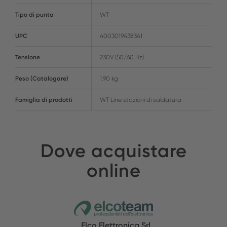
Tipo di punta
WT
UPC
4003019438341
Tensione
230V (50/60 Hz)
Peso (Catalogare)
1.90 kg
Famiglia di prodotti
WT Line stazioni di saldatura
Dove acquistare
online
Elco Elettronica Srl