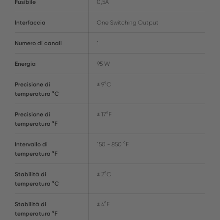
Fusibile
0,5A
Interfaccia
One Switching Output
Numero di canali
1
Energia
95 W
Precisione di
± 9°C
temperatura °C
Precisione di
± 17°F
temperatura °F
Intervallo di
150 - 850 °F
temperatura °F
Stabilità di
± 2°C
temperatura °C
Stabilità di
± 4°F
temperatura °F