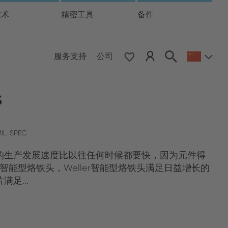
技术
精密工具
备件
服务支持
公司
 & Pacific
S
ESE
le East & Africa
IL-SPEC
的生产发展速度比以往任何时候都要快，因为元件得
ISH
S智能型烙铁头，Weller智能型烙铁头满足日益增长的
足...