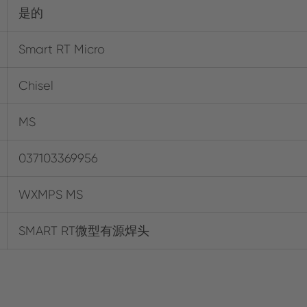
是的
Smart RT Micro
Chisel
MS
037103369956
WXMPS MS
SMART RT微型有源焊头