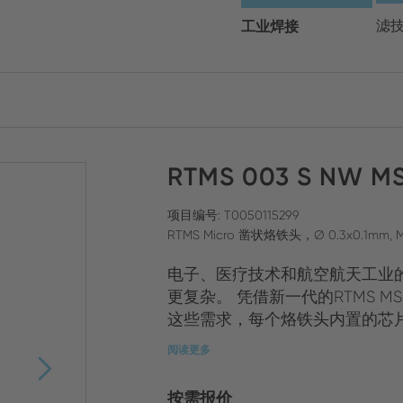
请选择您的地区和语言
工业焊接
滤
Europe
Asia
RTMS 003 S NW M
ENGLISH
CHIN
关闭搜索
GERMAN
Midd
项目编号: T0050115299
RTMS Micro 凿状烙铁头，Ø 0.3x0.1mm, M
FRENCH
电子、医疗技术和航空航天工业
ENGL
ITALIAN
更复杂。 凭借新一代的RTMS M
这些需求，每个烙铁头内置的芯片满
阅读更多
按需报价