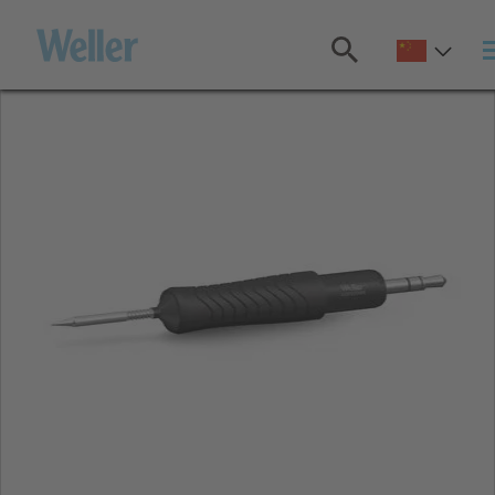
跳
转
至
主
要
内
容