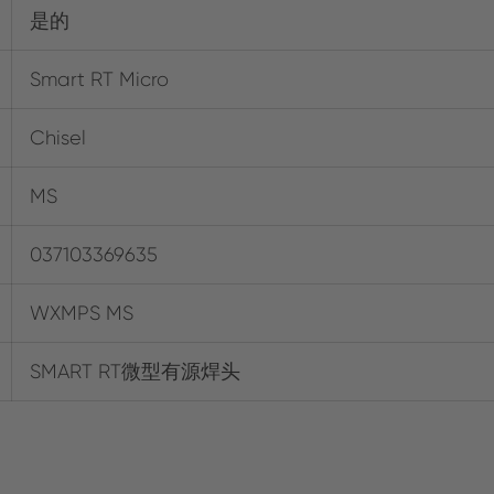
是的
Smart RT Micro
Chisel
MS
037103369635
WXMPS MS
SMART RT微型有源焊头