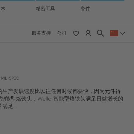
技术
精密工具
备件
服务支持
公司
 & Pacific
ESE
le East & Africa
MIL-SPEC
的生产发展速度比以往任何时候都要快，因为元件得
ISH
S智能型烙铁头，Weller智能型烙铁头满足日益增长的
足...