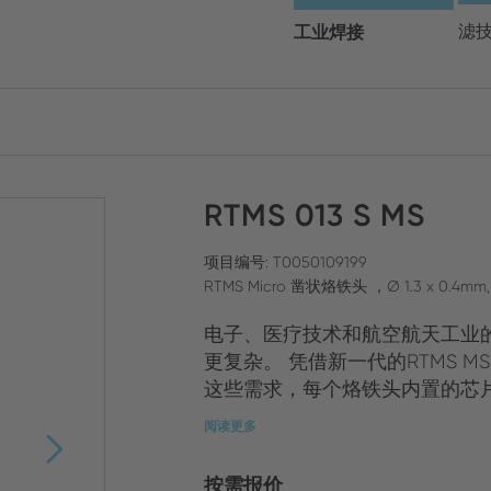
请选择您的地区和语言
工业焊接
滤
Europe
Asia
RTMS 013 S MS
ENGLISH
CHIN
关闭搜索
GERMAN
Midd
项目编号: T0050109199
RTMS Micro 凿状烙铁头 ，Ø 1.3 x 0.4mm, 
FRENCH
电子、医疗技术和航空航天工业
ENGL
ITALIAN
更复杂。 凭借新一代的RTMS M
这些需求，每个烙铁头内置的芯片满
阅读更多
按需报价