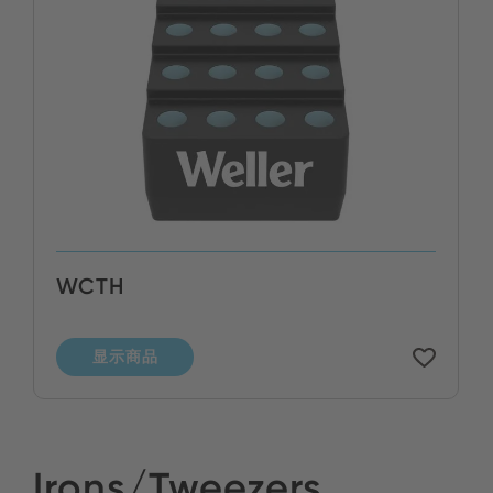
WCTH
显示商品
Irons/Tweezers