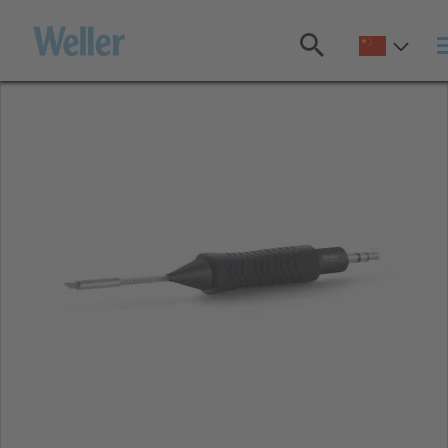
跳
转
至
主
要
内
容