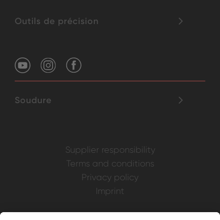
Outils de précision
Soudure
Supplier responsibility
Terms and conditions
Privacy policy
Imprint
Weller is a registered trademark of Apex