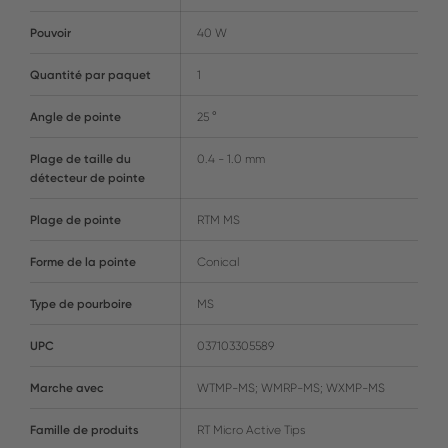
Pouvoir
40 W
Quantité par paquet
1
Angle de pointe
25 °
Plage de taille du
0.4 - 1.0 mm
détecteur de pointe
Plage de pointe
RTM MS
Forme de la pointe
Conical
Type de pourboire
MS
UPC
037103305589
Marche avec
WTMP-MS; WMRP-MS; WXMP-MS
Famille de produits
RT Micro Active Tips