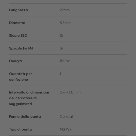
Lunghezza
29mm
Diametro
5.5 mm
Sicuro ESD
Sì
Specifiche Mil
Sì
Energia
150 W
Quantità per
1
confezione
Intervallo di dimensioni
0.4 - 1.0 mm
del cercatore di
suggerimenti
Forma della punta
Conical
Tipo di punta
MS WX