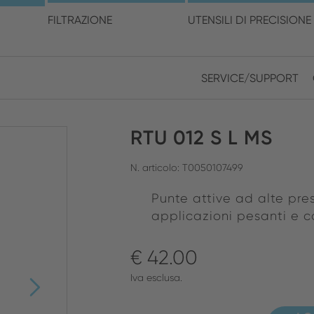
cegli la posizione e la ling
FILTRAZIONE
UTENSILI DI PRECISIONE
SERVICE/SUPPORT
Europe
Asia
RTU 012 S L MS
ENGLISH
CHIN
CHIUDI RICERCA
GERMAN
Midd
N. articolo: T0050107499
FRENCH
Punte attive ad alte pre
applicazioni pesanti e 
ENGL
ITALIAN
€ 42.00
Iva esclusa.