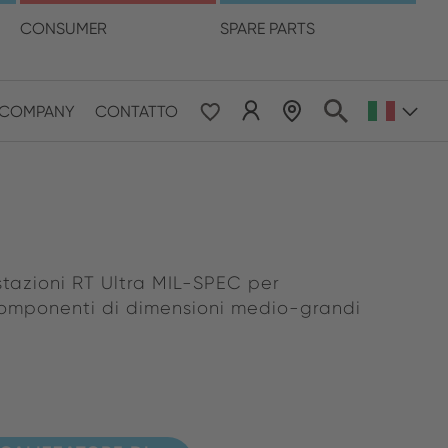
ua
CONSUMER
SPARE PARTS
LOCALIZZATORE DI RIVENDITORI
COMPANY
CONTATTO
 & Pacific
ESE
le East & Africa
stazioni RT Ultra MIL-SPEC per
componenti di dimensioni medio-grandi
ISH