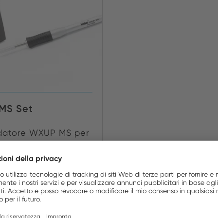
MS Set
ldatore WXUP MS per
ioni di sal...
MOSTRA
RTICOLO