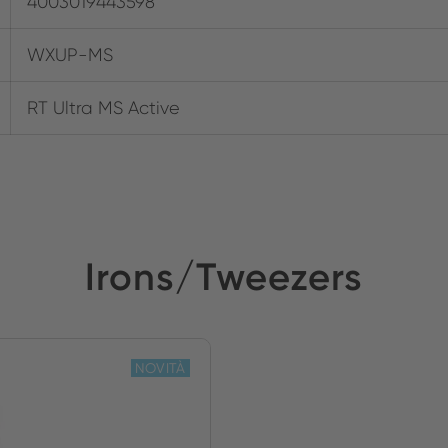
4003019443598
WXUP-MS
RT Ultra MS Active
Irons/Tweezers
NOVITÀ