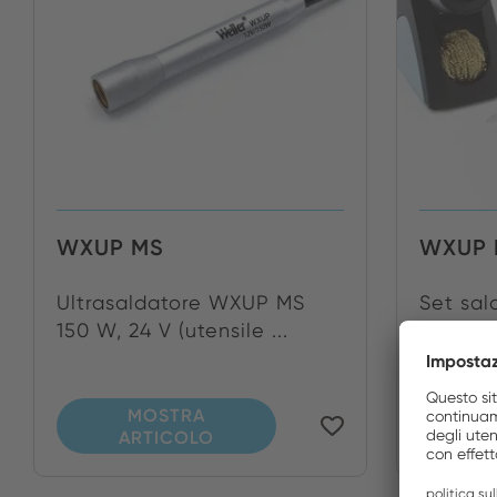
WXUP MS
WXUP 
Ultrasaldatore WXUP MS
Set sa
150 W, 24 V (utensile ...
applicaz
MOSTRA
ARTICOLO
A