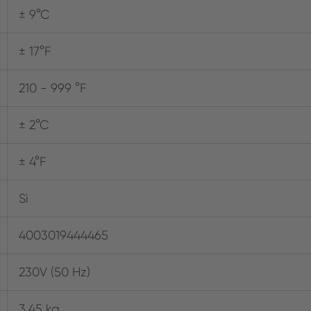
± 9°C
± 17°F
210 - 999 °F
± 2°C
± 4°F
Sì
4003019444465
230V (50 Hz)
3.45 kg