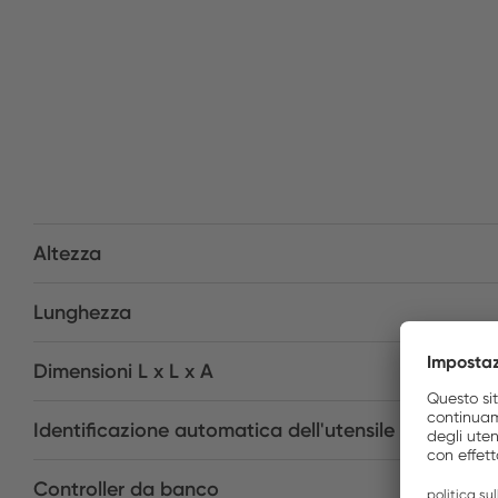
Altezza
Lunghezza
Dimensioni L x L x A
Identificazione automatica dell'utensile
Controller da banco