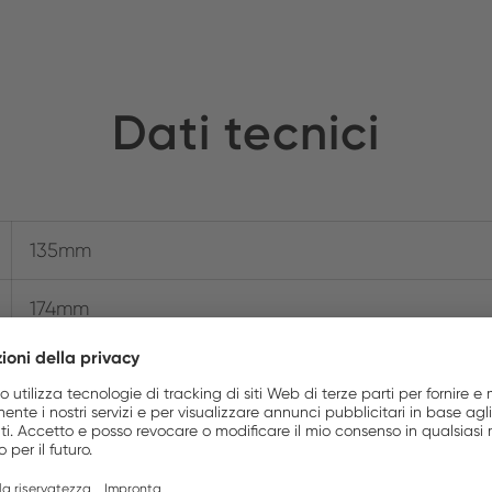
Dati tecnici
135mm
174mm
174.0 x 154.0 x 135.0mm
Sì
Sì