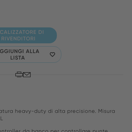
CALIZZATORE DI
RIVENDITORI
GGIUNGI ALLA
LISTA
atura heavy-duty di alta precisione. Misura
XL
ntroller da banco per controllare punte,