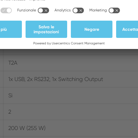
Sì
Mediante bussola di innesto da 3,5mm sul lato de
Sì
T2A
1x USB, 2x RS232, 1x Switching Output
Sì
2
200 W (255 W)