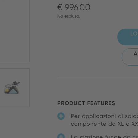
€ 996.00
Iva esclusa.
LO
A
PRODUCT FEATURES
Per applicazioni di sald
componente da XL a X
La stazione funge da co