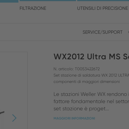
cegli la posizione e la ling
FILTRAZIONE
UTENSILI DI PRECISIONE
SERVICE/SUPPORT
Europe
Asia
WX2012 Ultra MS S
ENGLISH
CHIN
CHIUDI RICERCA
GERMAN
Midd
N. articolo: T0053422672
Set stazione di saldatura WX 2012 ULTRA
FRENCH
componenti di maggiori dimensioni
ENGL
ITALIAN
Le stazioni Weller WX rendono i
fattore fondamentale nel setto
set stazione è proget...
MAGGIORI INFORMAZIONI