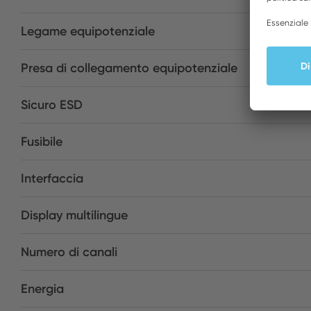
Legame equipotenziale
Presa di collegamento equipotenziale
Sicuro ESD
Fusibile
Interfaccia
Display multilingue
Numero di canali
Energia