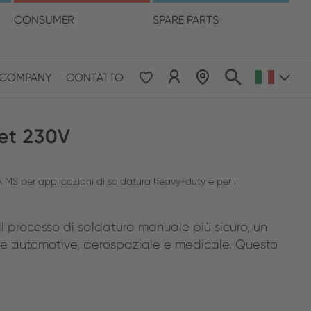
ua
CONSUMER
SPARE PARTS
LOCALIZZATORE DI RIVENDITORI
COMPANY
CONTATTO
 & Pacific
et 230V
ESE
le East & Africa
 MS per applicazioni di saldatura heavy-duty e per i
ISH
l processo di saldatura manuale più sicuro, un
re automotive, aerospaziale e medicale. Questo